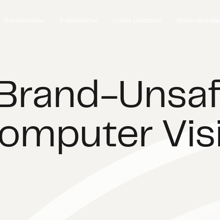
Soluciones
Industrias
Casos prácticos
Bolsa de traba
 Brand-Unsa
omputer Vis