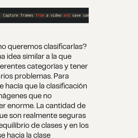
  Capture frames 
from
 a video 
and
 save sampled images at specifi
o queremos clasificarlas?
dea similar a la que
diferentes categorías y tener
arios problemas. Para
 hacía que la clasificación
 imágenes que no
er enorme. La cantidad de
que son realmente seguras
uilibrio de clases y en los
e hacia la clase