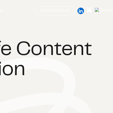
Contáctanos
jo
fe Content
ion