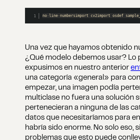
no
-
line
-
numbersimport cv2import osdef sample
Una vez que hayamos obtenido nu
¿Qué modelo debemos usar? Lo pr
expusimos en nuestro anterior
en
una categoría «general» para con
empezar, una imagen podía pertenec
multiclase no fuera una solución 
pertenecieran a ninguna de las c
datos que necesitaríamos para en
habría sido enorme. No solo eso, s
problemas que esto puede conlleva