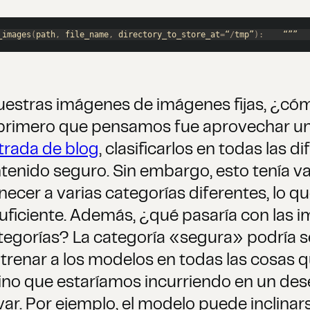
_images
(
path
,
 file_name
,
 directory_to_store_at
=
“
/
tmp”
)
:
    “””  
estras imágenes de imágenes fijas, ¿cóm
imero que pensamos fue aprovechar una i
trada de blog
, clasificarlos en todas las 
tenido seguro. Sin embargo, esto tenía v
er a varias categorías diferentes, lo que
suficiente. Además, ¿qué pasaría con las
ategorías? La categoría «segura» podría s
trenar a los modelos en todas las cosas 
ino que estaríamos incurriendo en un deseq
r. Por ejemplo, el modelo puede inclinars