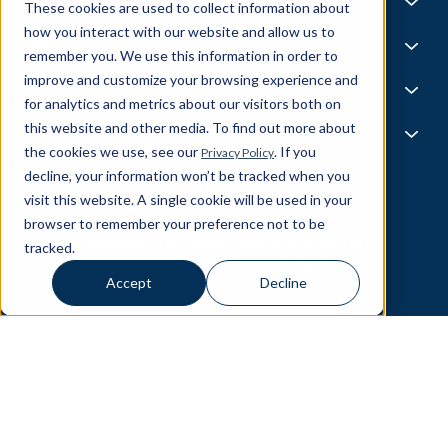
Life @ Blend
Fundiciones AI
These cookies are used to collect information about
Tecnología, medios y telecomunicaciones
Medios y eventos
Carreras
how you interact with our website and allow us to
Noticias
Bolsa de trabajo
I.A.
Capacidades
remember you. We use this information in order to
Todas las estrellas
Mezcla X
improve and customize your browsing experience and
Aspectos destacados del equipo
Ciencia de datos
Experiencia y operaciones
for analytics and metrics about our visitors both on
Ingeniería de datos
this website and other media. To find out more about
Inteligencia empresarial
Experiencia del cliente
Socios
Gobernanza de datos
the cookies we use, see our
. If you
Privacy Policy
Producto
MLOP
Operaciones empresariales
decline, your information won’t be tracked when you
About Our Partners
Cadena de suministro
Data Bricks
visit this website. A single cookie will be used in your
Ponte en contacto
Pega
browser to remember your preference not to be
© Blend360
2026
— All Rights Reserved.
AWS
tracked.
IA responsable
Política de cookies
Política de privacidad
Copo de nieve
10221 Wincopin Circle, tercer piso - Columbia, MD 21044
Accept
Decline