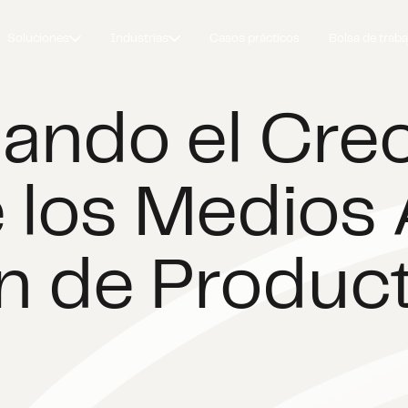
Soluciones
Industrias
Casos prácticos
Bolsa de traba
ando el Crec
e los Medios
n de Produc