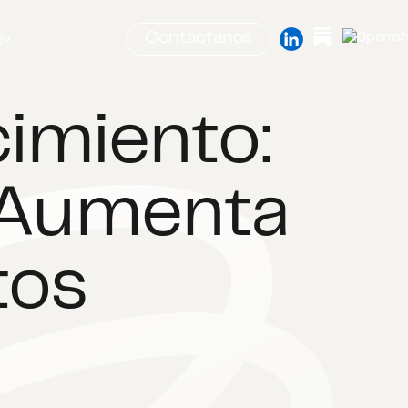
Contáctanos
jo
imiento:
 Aumenta
tos