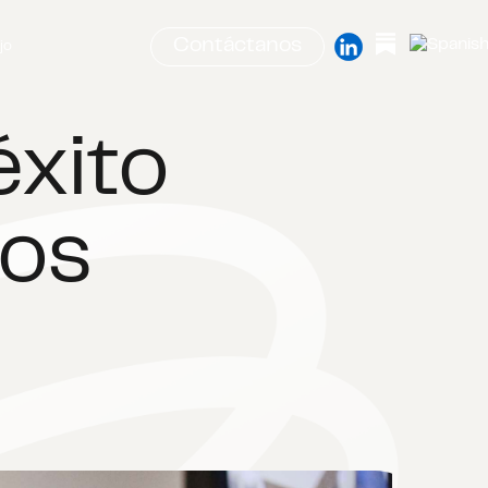
Contáctanos
jo
éxito
tos