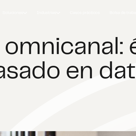
Soluciones
Industrias
Casos prácticos
Bolsa de traba
 omnicanal: 
asado en da