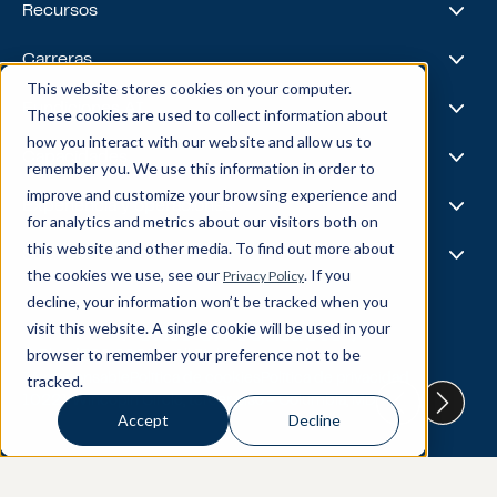
Premios y reconocimientos
Servicios financieros
Recursos
Equipo de liderazgo
Salud y ciencias biológicas
Viajes y hospitalidad
Casos prácticos
Carreras
Venta minorista
Liderazgo intelectual
This website stores cookies on your computer.
Energía
Podcast
Life @ Blend
Fundiciones AI
These cookies are used to collect information about
Tecnología, medios y telecomunicaciones
Medios y eventos
Carreras
how you interact with our website and allow us to
Noticias
Bolsa de trabajo
I.A.
Capacidades
remember you. We use this information in order to
Todas las estrellas
Mezcla X
improve and customize your browsing experience and
Aspectos destacados del equipo
Ciencia de datos
Experiencia y operaciones
for analytics and metrics about our visitors both on
Ingeniería de datos
this website and other media. To find out more about
Inteligencia empresarial
Experiencia del cliente
Socios
Gobernanza de datos
the cookies we use, see our
. If you
Privacy Policy
Producto
MLOP
Operaciones empresariales
decline, your information won’t be tracked when you
About Our Partners
Cadena de suministro
Data Bricks
visit this website. A single cookie will be used in your
Ponte en contacto
Pega
browser to remember your preference not to be
© Blend360
2026
— All Rights Reserved.
AWS
tracked.
IA responsable
Política de cookies
Política de privacidad
Copo de nieve
10221 Wincopin Circle, tercer piso - Columbia, MD 21044
Accept
Decline