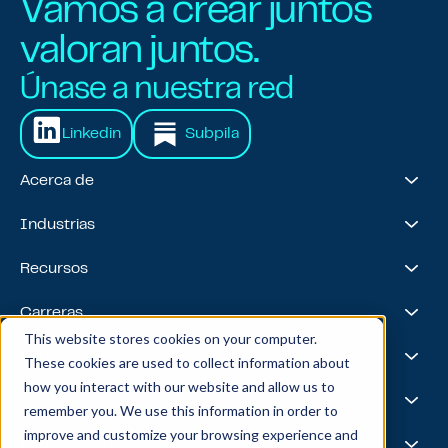
Vamos a crear juntos
valoran juntos.
Únase a nuestra red
Linkedin
Subpila
Acerca de
Acerca de nosotros
Industrias
Nuestro viaje
Premios y reconocimientos
Servicios financieros
Recursos
Equipo de liderazgo
Salud y ciencias biológicas
Viajes y hospitalidad
Casos prácticos
Carreras
Venta minorista
Liderazgo intelectual
This website stores cookies on your computer.
Energía
Podcast
Life @ Blend
Fundiciones AI
These cookies are used to collect information about
Tecnología, medios y telecomunicaciones
Medios y eventos
Carreras
how you interact with our website and allow us to
Noticias
Bolsa de trabajo
I.A.
Capacidades
remember you. We use this information in order to
Todas las estrellas
Mezcla X
improve and customize your browsing experience and
Aspectos destacados del equipo
Ciencia de datos
Experiencia y operaciones