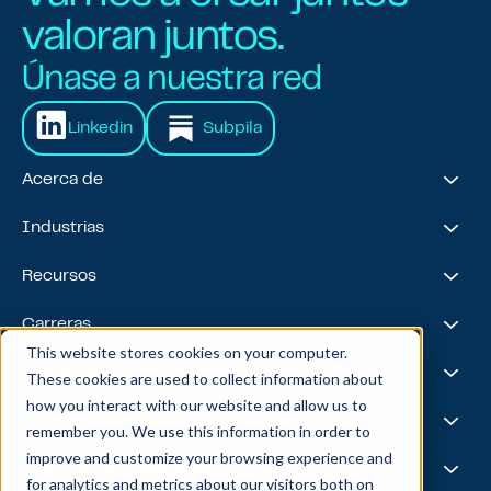
valoran juntos.
Únase a nuestra red
Linkedin
Subpila
Acerca de
Acerca de nosotros
Industrias
Nuestro viaje
Premios y reconocimientos
Servicios financieros
Recursos
Equipo de liderazgo
Salud y ciencias biológicas
Viajes y hospitalidad
Casos prácticos
Carreras
Venta minorista
Liderazgo intelectual
This website stores cookies on your computer.
Energía
Podcast
Life @ Blend
Fundiciones AI
These cookies are used to collect information about
Tecnología, medios y telecomunicaciones
Medios y eventos
Carreras
how you interact with our website and allow us to
Noticias
Bolsa de trabajo
I.A.
Capacidades
remember you. We use this information in order to
Todas las estrellas
Mezcla X
improve and customize your browsing experience and
Aspectos destacados del equipo
Ciencia de datos
Experiencia y operaciones
for analytics and metrics about our visitors both on
Ingeniería de datos