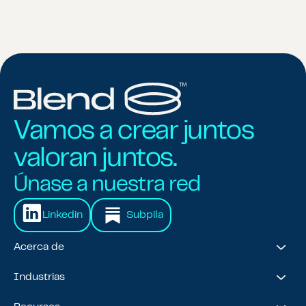
Vamos a crear juntos
valoran juntos.
Únase a nuestra red
Linkedin
Subpila
Acerca de
Acerca de nosotros
Industrias
Nuestro viaje
Premios y reconocimientos