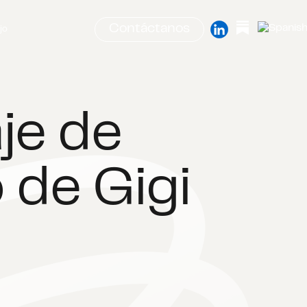
Contáctanos
jo
aje de
 de Gigi