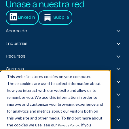
Únase a nuestra red
Linkedin
Subpila
Acerca de
Acerca de nosotros
Industrias
Nuestro viaje
Premios y reconocimientos
Servicios financieros
Recursos
Equipo de liderazgo
Salud y ciencias biológicas
Viajes y hospitalidad
Casos prácticos
Carreras
Venta minorista
Liderazgo intelectual
This website stores cookies on your computer.
Energía
Podcast
Life @ Blend
Fundiciones AI
These cookies are used to collect information about
Tecnología, medios y telecomunicaciones
Medios y eventos
Carreras
how you interact with our website and allow us to
Noticias
Bolsa de trabajo
I.A.
Capacidades
remember you. We use this information in order to
Todas las estrellas
Mezcla X
improve and customize your browsing experience and
Aspectos destacados del equipo
Ciencia de datos
Experiencia y operaciones
for analytics and metrics about our visitors both on
Ingeniería de datos
this website and other media. To find out more about
Inteligencia empresarial
Experiencia del cliente
Socios
Gobernanza de datos
the cookies we use, see our
. If you
Privacy Policy
Producto