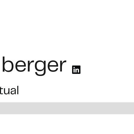
Soluciones
Industrias
Casos prácticos
Bolsa de traba
nberger
tual