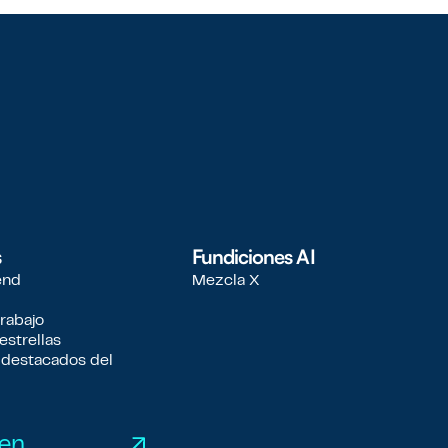
s
Fundiciones AI
end
Mezcla X
trabajo
estrellas
 destacados del
 en