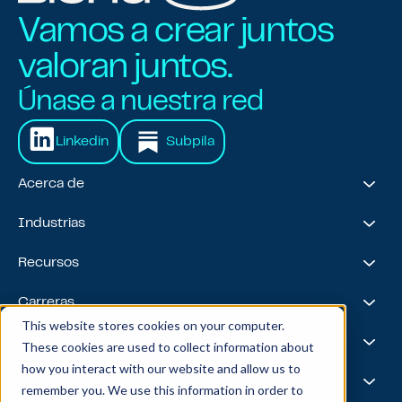
Vamos a crear juntos
valoran juntos.
Únase a nuestra red
Linkedin
Subpila
Acerca de
Acerca de nosotros
Industrias
Nuestro viaje
Premios y reconocimientos
Servicios financieros
Recursos
Equipo de liderazgo
Salud y ciencias biológicas
Viajes y hospitalidad
Casos prácticos
Carreras
Venta minorista
Liderazgo intelectual
This website stores cookies on your computer.
Energía
Podcast
Life @ Blend
Fundiciones AI
These cookies are used to collect information about
Tecnología, medios y telecomunicaciones
Medios y eventos
Carreras
how you interact with our website and allow us to
Noticias
Bolsa de trabajo
I.A.
Capacidades
remember you. We use this information in order to
Todas las estrellas
Mezcla X