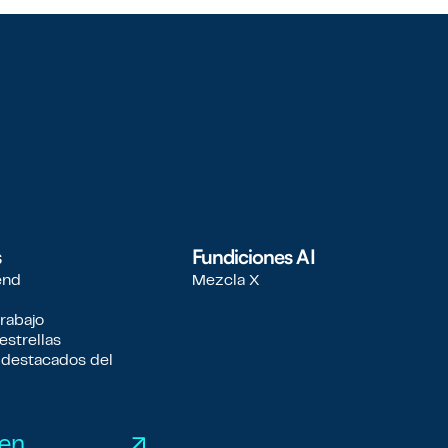
s
Fundiciones AI
end
Mezcla X
trabajo
estrellas
 destacados del
 en