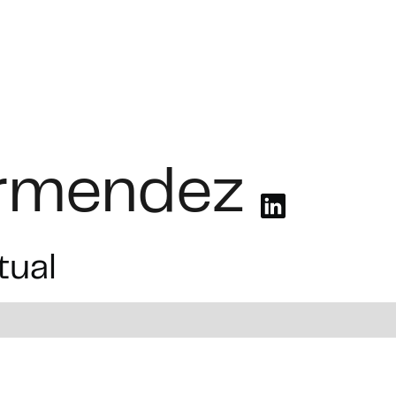
Soluciones
Industrias
Casos prácticos
Bolsa de traba
rmendez
tual