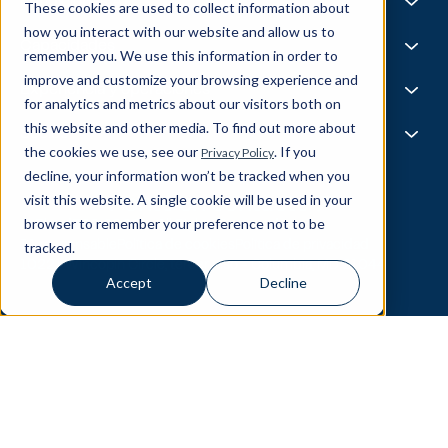
Life @ Blend
Fundiciones AI
These cookies are used to collect information about
Tecnología, medios y telecomunicaciones
Medios y eventos
Carreras
how you interact with our website and allow us to
Noticias
Bolsa de trabajo
I.A.
Capacidades
remember you. We use this information in order to
Todas las estrellas
Mezcla X
improve and customize your browsing experience and
Aspectos destacados del equipo
Ciencia de datos
Experiencia y operaciones
for analytics and metrics about our visitors both on
Ingeniería de datos
this website and other media. To find out more about
Inteligencia empresarial
Experiencia del cliente
Socios
Gobernanza de datos
the cookies we use, see our
. If you
Privacy Policy
Producto
MLOP
Operaciones empresariales
decline, your information won’t be tracked when you
About Our Partners
Cadena de suministro
Data Bricks
visit this website. A single cookie will be used in your
Ponte en contacto
Pega
browser to remember your preference not to be
© Blend360
2026
— All Rights Reserved.
AWS
tracked.
IA responsable
Política de cookies
Política de privacidad
Copo de nieve
10221 Wincopin Circle, tercer piso - Columbia, MD 21044
Accept
Decline