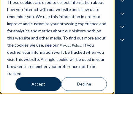
Life @ Blend
Fundiciones AI
These cookies are used to collect information about
Tecnología, medios y telecomunicaciones
Medios y eventos
Carreras
how you interact with our website and allow us to
Noticias
Bolsa de trabajo
I.A.
Capacidades
remember you. We use this information in order to
Todas las estrellas
Mezcla X
improve and customize your browsing experience and
Aspectos destacados del equipo
Ciencia de datos
Experiencia y operaciones
for analytics and metrics about our visitors both on
Ingeniería de datos
this website and other media. To find out more about
Inteligencia empresarial
Experiencia del cliente
Socios
Gobernanza de datos
the cookies we use, see our
. If you
Privacy Policy
Producto
MLOP
Operaciones empresariales
decline, your information won’t be tracked when you
About Our Partners
Cadena de suministro
Data Bricks
visit this website. A single cookie will be used in your
Ponte en contacto
Pega
browser to remember your preference not to be
© Blend360
2026
— All Rights Reserved.
AWS
tracked.
IA responsable
Política de cookies
Política de privacidad
Copo de nieve
10221 Wincopin Circle, tercer piso - Columbia, MD 21044
Accept
Decline