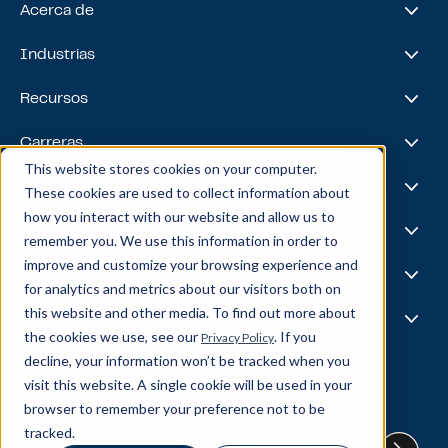
Acerca de
Acerca de nosotros
Industrias
Nuestro viaje
Premios y reconocimientos
Servicios financieros
Recursos
Equipo de liderazgo
Salud y ciencias biológicas
Viajes y hospitalidad
Casos prácticos
Carreras
Venta minorista
Liderazgo intelectual
This website stores cookies on your computer.
Energía
Podcast
Life @ Blend
Fundiciones AI
These cookies are used to collect information about
Tecnología, medios y telecomunicaciones
Medios y eventos
Carreras
how you interact with our website and allow us to
Noticias
Bolsa de trabajo
I.A.
Capacidades
remember you. We use this information in order to
Todas las estrellas
Mezcla X
improve and customize your browsing experience and
Aspectos destacados del equipo
Ciencia de datos
Experiencia y operaciones
for analytics and metrics about our visitors both on
Ingeniería de datos
this website and other media. To find out more about
Inteligencia empresarial
Experiencia del cliente
Socios
Gobernanza de datos
the cookies we use, see our
. If you
Privacy Policy
Producto
MLOP
Operaciones empresariales
decline, your information won’t be tracked when you
About Our Partners
Cadena de suministro
Data Bricks
visit this website. A single cookie will be used in your
Ponte en contacto
Pega
browser to remember your preference not to be
© Blend360
2026
— All Rights Reserved.
AWS
tracked.
IA responsable
Política de cookies
Política de privacidad
Copo de nieve