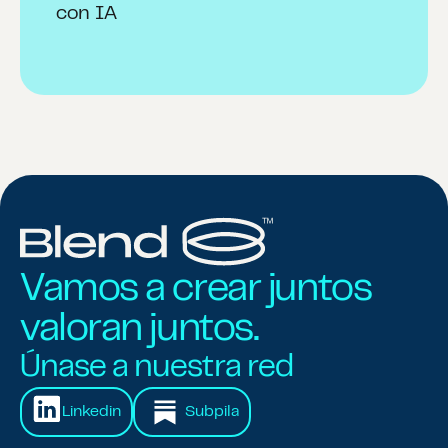
con IA
Vamos a crear juntos
valoran juntos.
Únase a nuestra red
Linkedin
Subpila